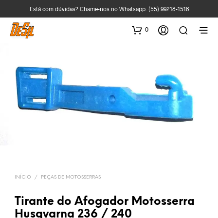
Está com dúvidas? Chame-nos no Whatsapp:
(55) 99218-1516
0
INÍCIO
/
PEÇAS DE MOTOSSERRAS
Tirante do Afogador Motosserra
Husqvarna 236 / 240