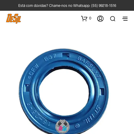
Está com dúvidas? Chame-nos no Whatsapp:
(55) 99218-1516
0