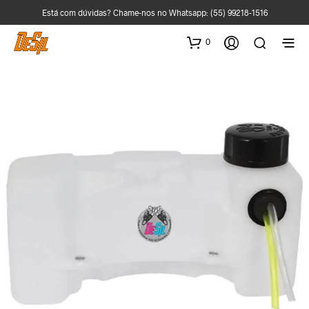
Está com dúvidas? Chame-nos no Whatsapp:
(55) 99218-1516
0