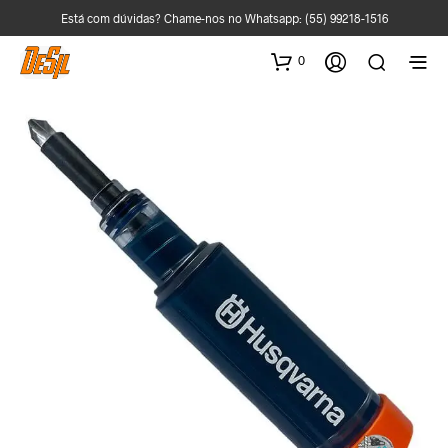
Está com dúvidas? Chame-nos no Whatsapp:
(55) 99218-1516
0