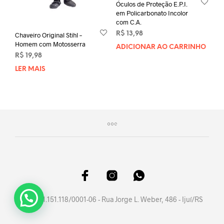
Óculos de Proteção E.P.I.
em Policarbonato Incolor
com C.A.
R$
13,98
Chaveiro Original Stihl –
Homem com Motosserra
ADICIONAR AO CARRINHO
R$
19,98
LER MAIS
CNPJ 41.151.118/0001-06 - Rua Jorge L. Weber, 486 - Ijuí/RS