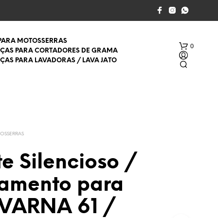
 PARA MOTOSSERRAS
0
EÇAS PARA CORTADORES DE GRAMA
EÇAS PARA LAVADORAS / LAVA JATO
TOSSERRAS
e Silencioso /
S
E
amento para
M
P
R
VARNA 61 /
O
D