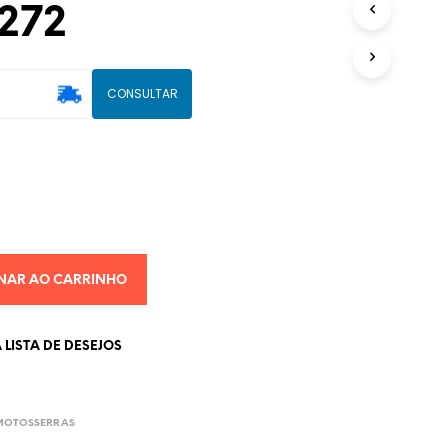
 272
U
T
O
(
CONSULTAR
S
)
N
O
C
A
R
R
I
N
NAR AO CARRINHO
H
O
.
LISTA DE DESEJOS
 MOTOSSERRAS