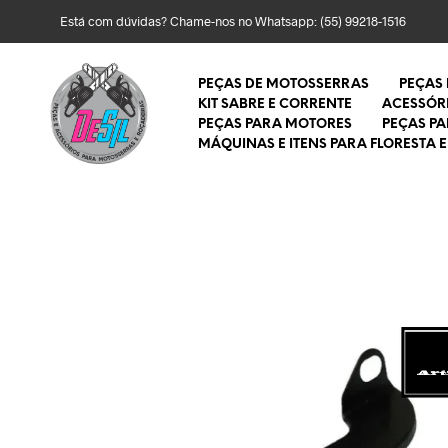
Está com dúvidas? Chame-nos no Whatsapp:
(55) 99218-1516
PEÇAS DE MOTOSSERRAS
PEÇAS
KIT SABRE E CORRENTE
ACESSÓR
PEÇAS PARA MOTORES
PEÇAS P
MÁQUINAS E ITENS PARA FLORESTA E