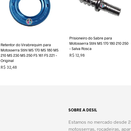
Prisioneiro do Sabre para
Motosserra Stihl MS 170 180 210 250
Retentor do Virabrequim para
– Salva Rosca
Motosserra Stihl MS 170 MS 180 MS
210 MS 230 MS 250 FS 161 FS 221 –
R$
12,98
Original
ADICIONAR AO CARRINHO
R$
32,48
ADICIONAR AO CARRINHO
SOBRE A DESIL
Estamos no mercado desde 20
motosserras, roçadeiras, apar