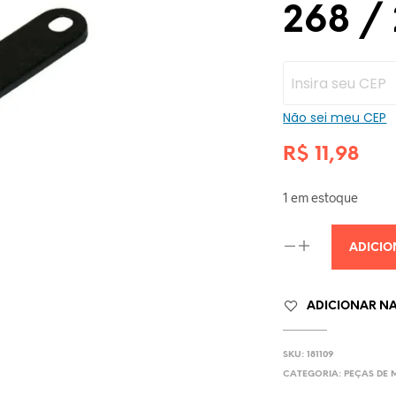
268 /
Não sei meu CEP
R$
11,98
1 em estoque
ADICIO
ADICIONAR NA 
SKU:
181109
CATEGORIA:
PEÇAS DE