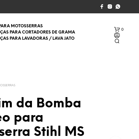
 PARA MOTOSSERRAS
0
EÇAS PARA CORTADORES DE GRAMA
EÇAS PARA LAVADORAS / LAVA JATO
TOSSERRAS
im da Bomba
S
E
eo para
M
P
R
erra Stihl MS
O
D