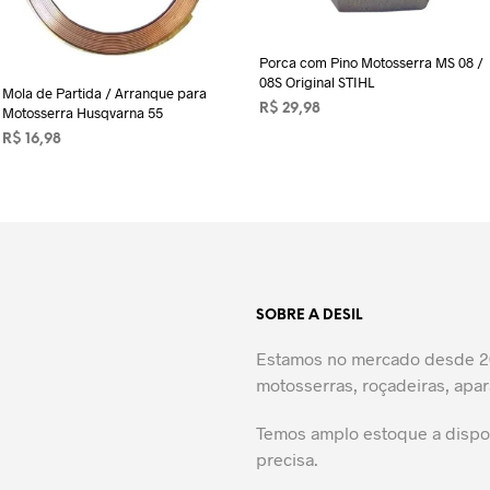
Porca com Pino Motosserra MS 08 /
08S Original STIHL
Mola de Partida / Arranque para
R$
29,98
Motosserra Husqvarna 55
LER MAIS
R$
16,98
ADICIONAR AO CARRINHO
SOBRE A DESIL
Estamos no mercado desde 20
motosserras, roçadeiras, apar
Temos amplo estoque a dispos
precisa.