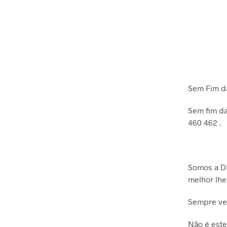
Sem Fim d
Sem fim da
460 462 .
Somos a D
melhor lhe
Sempre ver
Não é est