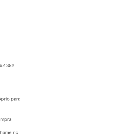
362 382
prio para
ompra!
chame no