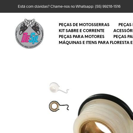
Está com dúvidas? Chame-nos no Whatsapp:
(55) 99218-1516
PEÇAS DE MOTOSSERRAS
PEÇAS
KIT SABRE E CORRENTE
ACESSÓR
PEÇAS PARA MOTORES
PEÇAS P
MÁQUINAS E ITENS PARA FLORESTA E