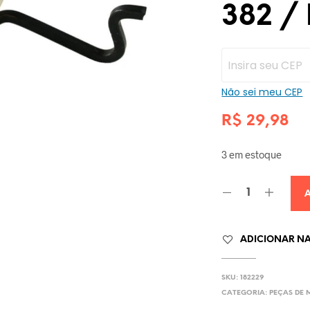
382 /
Não sei meu CEP
R$
29,98
3 em estoque
ADICIONAR NA 
SKU:
182229
CATEGORIA:
PEÇAS DE