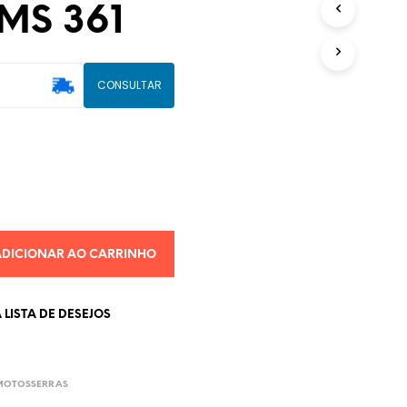
 MS 361
U
T
O
(
CONSULTAR
S
)
N
O
C
A
R
R
I
N
ADICIONAR AO CARRINHO
H
O
.
LISTA DE DESEJOS
 MOTOSSERRAS