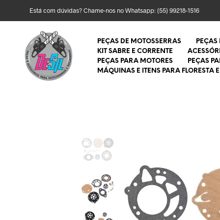
Está com dúvidas? Chame-nos no Whatsapp:
(55) 99218-1516
PEÇAS DE MOTOSSERRAS
PEÇAS
KIT SABRE E CORRENTE
ACESSÓR
PEÇAS PARA MOTORES
PEÇAS P
MÁQUINAS E ITENS PARA FLORESTA E