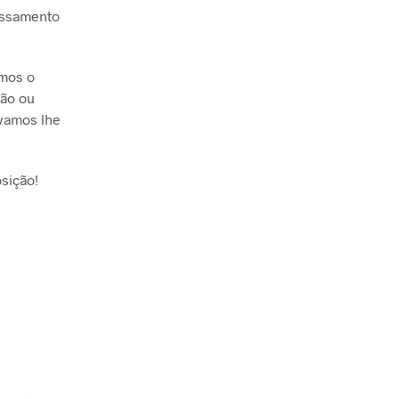
essamento
emos o
ção ou
 vamos lhe
sição!