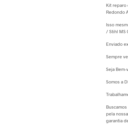
Kit reparo
Redondo A
Isso mesmo
/ Stihl MS 
Enviado e
Sempre ver
Seja Bem-v
Somos a D
Trabalhamo
Buscamos s
pela nossa
garantia 