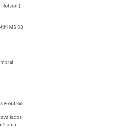
llotson (
Stihl MS 08
ompra!
s e outros.
 avaliados
ocê uma