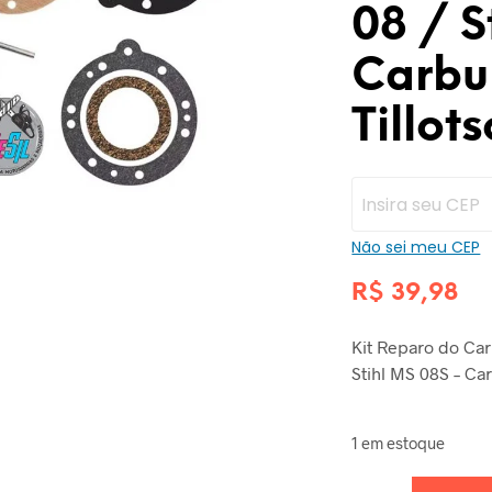
08 / S
Carbu
Tillot
Não sei meu CEP
R$
39,98
Kit Reparo do Car
Stihl MS 08S – Ca
1 em estoque