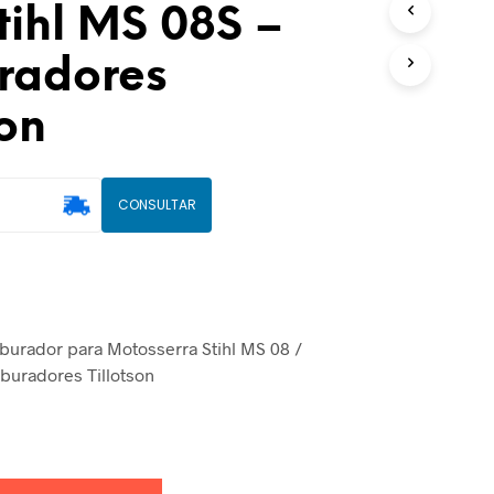
tihl MS 08S –
U
T
radores
O
(
S
son
)
N
O
C
CONSULTAR
A
R
R
I
N
H
O
burador para Motosserra Stihl MS 08 /
.
rburadores Tillotson