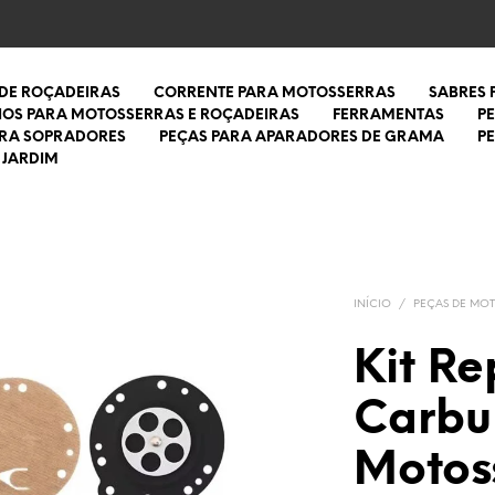
 DE ROÇADEIRAS
CORRENTE PARA MOTOSSERRAS
SABRES
IOS PARA MOTOSSERRAS E ROÇADEIRAS
FERRAMENTAS
P
ARA SOPRADORES
PEÇAS PARA APARADORES DE GRAMA
P
 JARDIM
INÍCIO
/
PEÇAS DE MO
Kit R
Carbu
Motoss