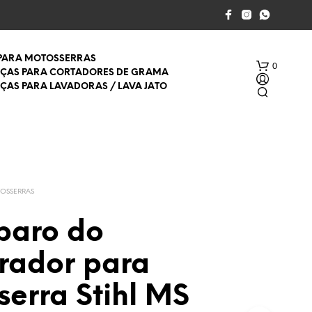
 PARA MOTOSSERRAS
0
EÇAS PARA CORTADORES DE GRAMA
EÇAS PARA LAVADORAS / LAVA JATO
TOSSERRAS
eparo do
S
E
rador para
M
P
R
erra Stihl MS
O
D