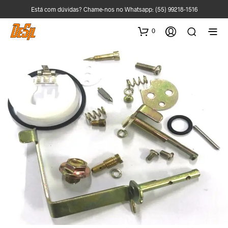
Está com dúvidas? Chame-nos no Whatsapp:
(55) 99218-1516
0