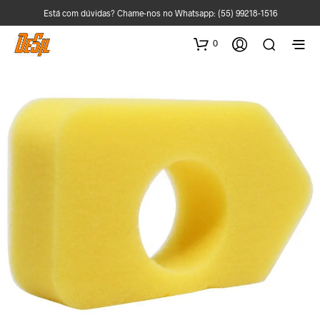
Está com dúvidas? Chame-nos no Whatsapp:
(55) 99218-1516
0