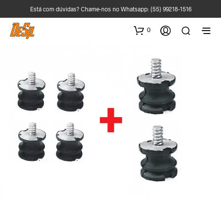
Está com dúvidas? Chame-nos no Whatsapp:
(55) 99218-1516
0