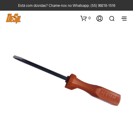
Está com dúvidas? Chame-nos no Whatsapp:
(55) 99218-1516
0