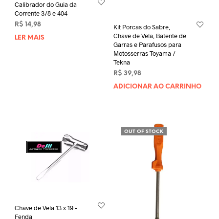
Calibrador do Guia da
Corrente 3/8 e 404
R$
14,98
Kit Porcas do Sabre,
Chave de Vela, Batente de
LER MAIS
Garras e Parafusos para
Motosserras Toyama /
Tekna
R$
39,98
ADICIONAR AO CARRINHO
OUT OF STOCK
Chave de Vela 13 x 19 –
Fenda