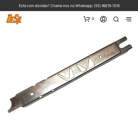
Está com dúvidas? Chame-nos no Whatsapp:
(55) 99218-1516
0