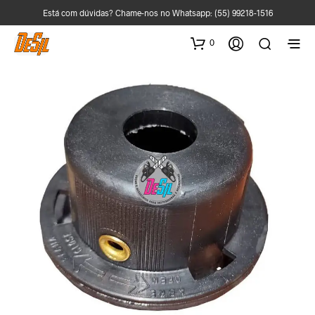
Está com dúvidas? Chame-nos no Whatsapp:
(55) 99218-1516
0