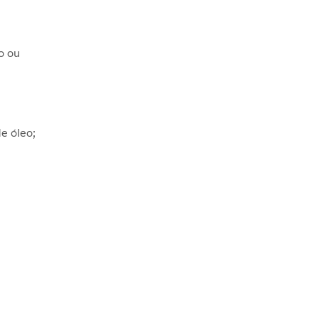
o ou
e óleo;