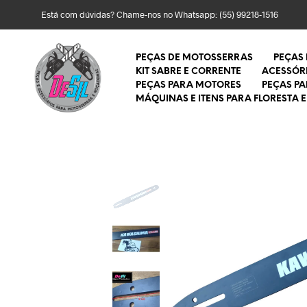
Está com dúvidas? Chame-nos no Whatsapp:
(55) 99218-1516
PEÇAS DE MOTOSSERRAS
PEÇAS
KIT SABRE E CORRENTE
ACESSÓR
PEÇAS PARA MOTORES
PEÇAS P
MÁQUINAS E ITENS PARA FLORESTA E