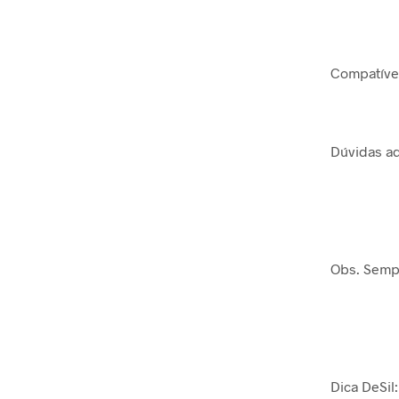
Compatível
Dúvidas ad
Obs. Sempr
Dica DeSil: