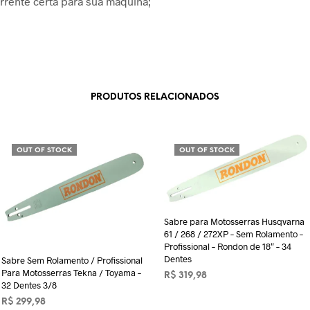
corrente certa para sua máquina;
PRODUTOS RELACIONADOS
OUT OF STOCK
OUT OF STOCK
Sabre para Motosserras Husqvarna
61 / 268 / 272XP – Sem Rolamento –
Profissional – Rondon de 18″ – 34
Dentes
Sabre Sem Rolamento / Profissional
Para Motosserras Tekna / Toyama –
R$
319,98
32 Dentes 3/8
LER MAIS
R$
299,98