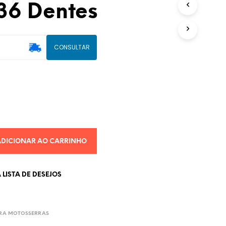
 36 Dentes
U
T
O
(
CONSULTAR
S
)
N
O
C
A
R
R
I
N
ADICIONAR AO CARRINHO
H
O
.
LISTA DE DESEJOS
ARA MOTOSSERRAS