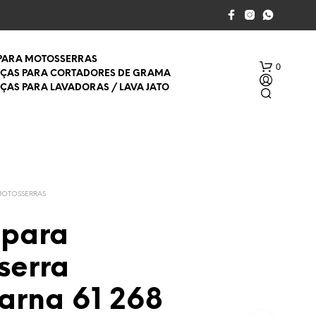
 PARA MOTOSSERRAS
0
EÇAS PARA CORTADORES DE GRAMA
EÇAS PARA LAVADORAS / LAVA JATO
MOTOSSERRAS
 para
S
E
serra
M
P
R
arna 61 268
O
D