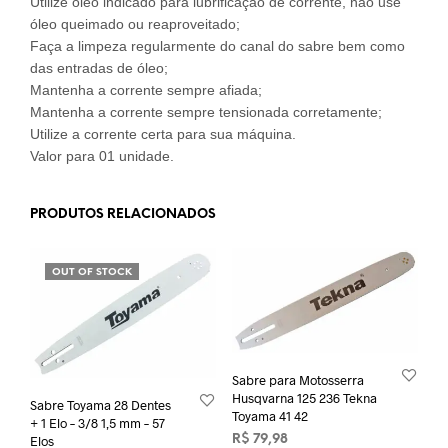
Utilize óleo indicado para lubrificação de corrente, não use
óleo queimado ou reaproveitado;
Faça a limpeza regularmente do canal do sabre bem como
das entradas de óleo;
Mantenha a corrente sempre afiada;
Mantenha a corrente sempre tensionada corretamente;
Utilize a corrente certa para sua máquina.
Valor para 01 unidade.
PRODUTOS RELACIONADOS
OUT OF STOCK
Sabre para Motosserra
Husqvarna 125 236 Tekna
Sabre Toyama 28 Dentes
Toyama 41 42
+ 1 Elo – 3/8 1,5 mm – 57
R$
79,98
Elos