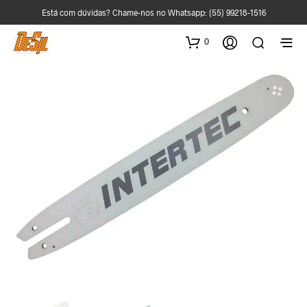
Está com dúvidas? Chame-nos no Whatsapp:
(55) 99218-1516
0