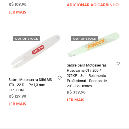
R$
109,98
ADICIONAR AO CARRINHO
LER MAIS
OUT OF STOCK
OUT OF STOCK
Sabre para Motosserras
Husqvarna 61 / 268 /
272XP – Sem Rolamento –
Sabre Motosserra Stihl MS
Profissional – Rondon de
170 – 22 D. – Pé 1,3 mm –
20″ – 36 Dentes
OREGON
R$
339,98
R$
129,98
LER MAIS
LER MAIS