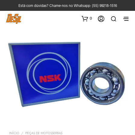
Está com dúvidas? Chame-nos no Whatsapp:
(55) 99218-1516
0
INÍCIO
/
PEÇAS DE MOTOSSERRAS