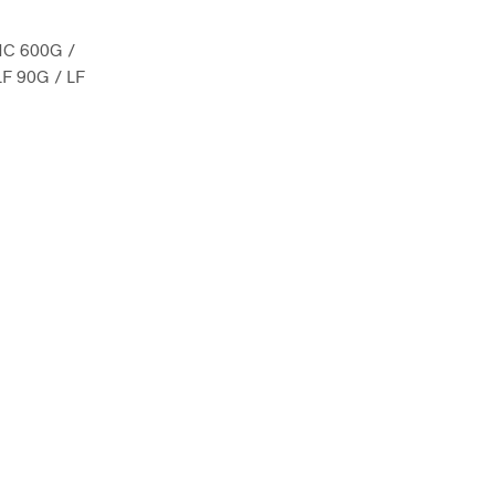
MC 600G /
F 90G / LF