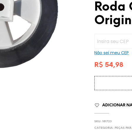
Roda 
Origin
Não sei meu CEP
R$
54,98
ADICIONAR NA 
SKU:
181723
CATEGORIA:
PEÇAS PA