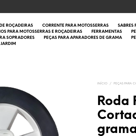
 DE ROÇADEIRAS
CORRENTE PARA MOTOSSERRAS
SABRES
IOS PARA MOTOSSERRAS E ROÇADEIRAS
FERRAMENTAS
P
ARA SOPRADORES
PEÇAS PARA APARADORES DE GRAMA
P
 JARDIM
INÍCIO
/
PEÇAS PARA 
Roda 
Corta
grama