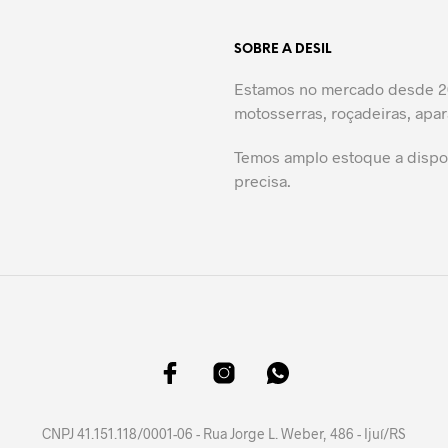
SOBRE A DESIL
Estamos no mercado desde 20
motosserras, roçadeiras, apar
Temos amplo estoque a dispos
precisa.
CNPJ 41.151.118/0001-06 - Rua Jorge L. Weber, 486 - Ijuí/RS