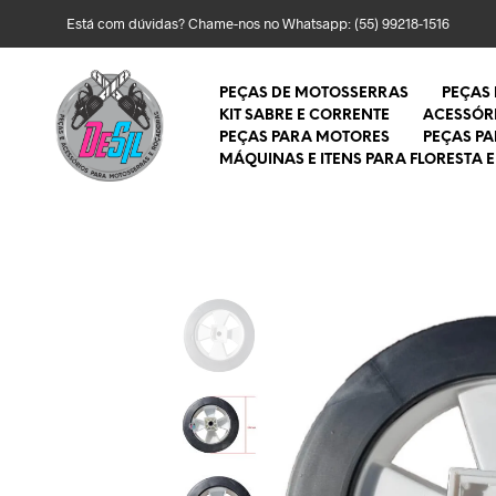
Está com dúvidas? Chame-nos no Whatsapp:
(55) 99218-1516
PEÇAS DE MOTOSSERRAS
PEÇAS
KIT SABRE E CORRENTE
ACESSÓR
PEÇAS PARA MOTORES
PEÇAS P
MÁQUINAS E ITENS PARA FLORESTA E