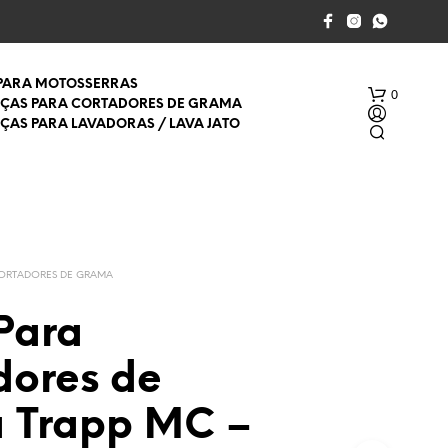
 PARA MOTOSSERRAS
0
EÇAS PARA CORTADORES DE GRAMA
EÇAS PARA LAVADORAS / LAVA JATO
CORTADORES DE GRAMA
Para
S
E
dores de
M
P
R
 Trapp MC –
O
D