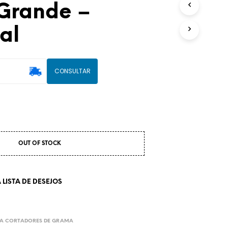
Grande –
U
T
al
O
(
S
)
N
CONSULTAR
O
C
A
R
R
I
N
OUT OF STOCK
H
O
.
LISTA DE DESEJOS
RA CORTADORES DE GRAMA