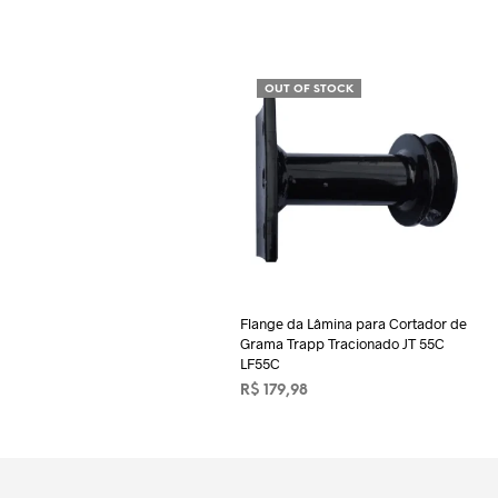
OUT OF STOCK
Flange da Lâmina para Cortador de
Grama Trapp Tracionado JT 55C
LF55C
R$
179,98
LER MAIS