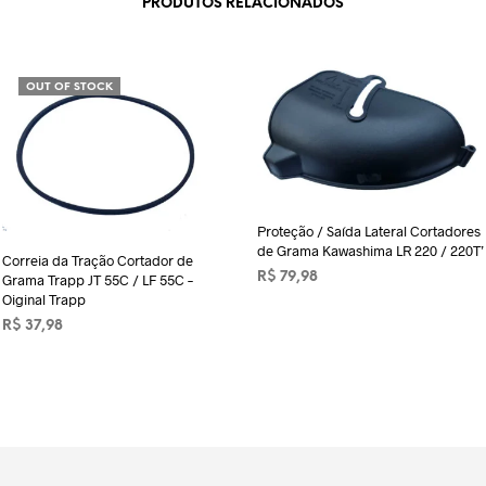
PRODUTOS RELACIONADOS
OUT OF STOCK
Proteção / Saída Lateral Cortadores
de Grama Kawashima LR 220 / 220T’
Correia da Tração Cortador de
R$
79,98
Grama Trapp JT 55C / LF 55C –
Oiginal Trapp
ADICIONAR AO CARRINHO
R$
37,98
LER MAIS