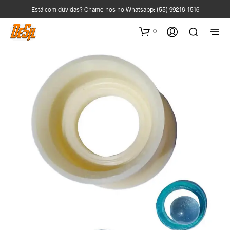
Está com dúvidas? Chame-nos no Whatsapp:
(55) 99218-1516
0