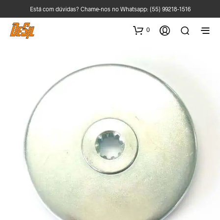
Está com dúvidas? Chame-nos no Whatsapp:
(55) 99218-1516
0