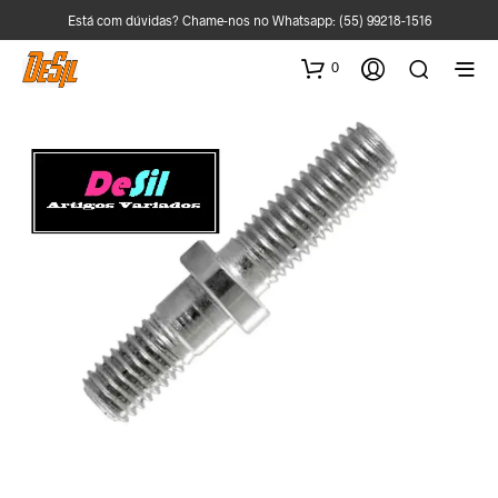
Está com dúvidas? Chame-nos no Whatsapp:
(55) 99218-1516
0