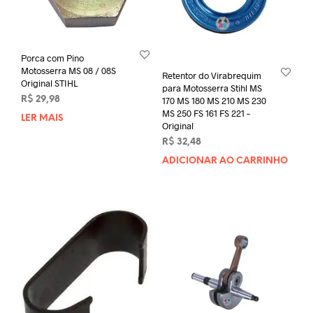
Porca com Pino
Motosserra MS 08 / 08S
Retentor do Virabrequim
Original STIHL
para Motosserra Stihl MS
170 MS 180 MS 210 MS 230
R$
29,98
MS 250 FS 161 FS 221 –
LER MAIS
Original
R$
32,48
ADICIONAR AO CARRINHO