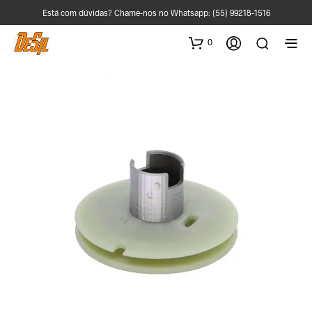
Está com dúvidas? Chame-nos no Whatsapp:
(55) 99218-1516
0