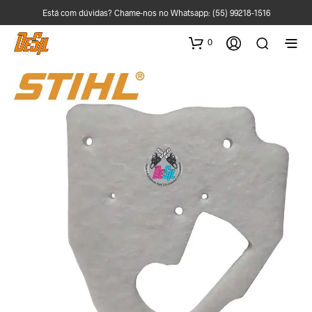
Está com dúvidas? Chame-nos no Whatsapp:
(55) 99218-1516
0