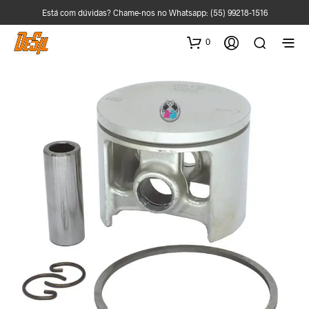
Está com dúvidas? Chame-nos no Whatsapp:
(55) 99218-1516
0