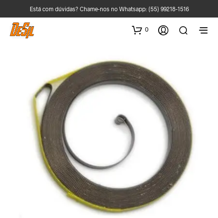
Está com dúvidas? Chame-nos no Whatsapp:
(55) 99218-1516
0