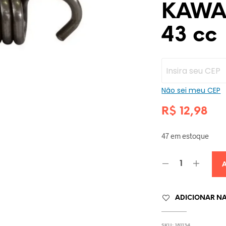
KAWA
43 cc
Não sei meu CEP
R$
12,98
47 em estoque
ADICIONAR NA 
SKU:
181134