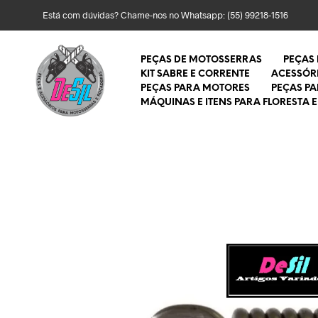
Está com dúvidas? Chame-nos no Whatsapp:
(55) 99218-1516
PEÇAS DE MOTOSSERRAS
PEÇAS
KIT SABRE E CORRENTE
ACESSÓR
PEÇAS PARA MOTORES
PEÇAS P
MÁQUINAS E ITENS PARA FLORESTA E