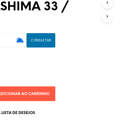
SHIMA 33 /
U
T
O
(
S
)
N
CONSULTAR
O
C
A
R
R
I
N
H
O
.
ADICIONAR AO CARRINHO
LISTA DE DESEJOS