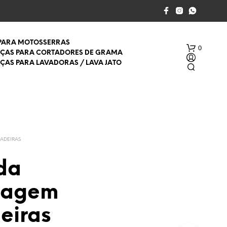
 PARA MOTOSSERRAS
0
EÇAS PARA CORTADORES DE GRAMA
EÇAS PARA LAVADORAS / LAVA JATO
ADEIRAS
da
S
E
eagem
M
P
R
eiras
O
D