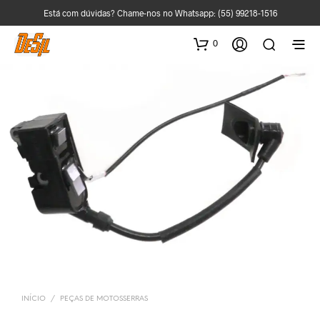
Está com dúvidas? Chame-nos no Whatsapp:
(55) 99218-1516
0
INÍCIO
/
PEÇAS DE MOTOSSERRAS