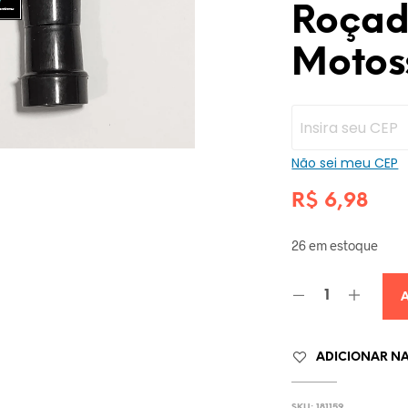
Roçad
Motos
Não sei meu CEP
R$
6,98
26 em estoque
ADICIONAR NA 
SKU:
181159