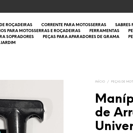
 DE ROÇADEIRAS
CORRENTE PARA MOTOSSERRAS
SABRES
IOS PARA MOTOSSERRAS E ROÇADEIRAS
FERRAMENTAS
P
ARA SOPRADORES
PEÇAS PARA APARADORES DE GRAMA
P
 JARDIM
INÍCIO
/
PEÇAS DE MO
Maníp
de Ar
Univer