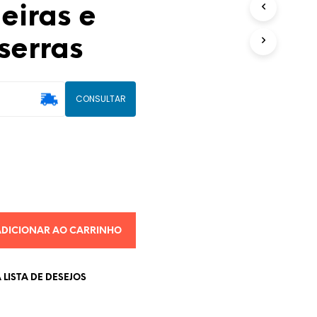
eiras e
U
T
serras
O
(
S
)
N
CONSULTAR
O
C
A
R
R
I
N
H
O
.
ADICIONAR AO CARRINHO
LISTA DE DESEJOS