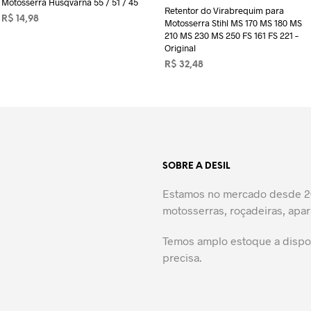
Motosserra Husqvarna 55 / 51 / 45
Retentor do Virabrequim para
R$
14,98
Motosserra Stihl MS 170 MS 180 MS
210 MS 230 MS 250 FS 161 FS 221 –
ADICIONAR AO CARRINHO
Original
R$
32,48
ADICIONAR AO CARRINHO
SOBRE A DESIL
Estamos no mercado desde 20
motosserras, roçadeiras, apar
Temos amplo estoque a dispos
precisa.