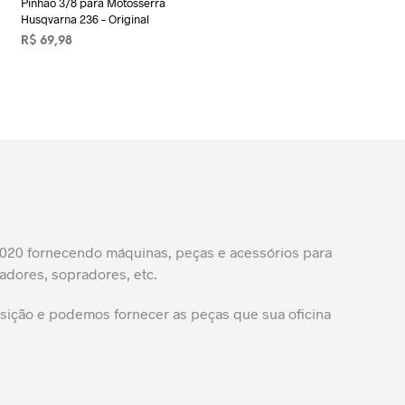
Pinhão 3/8 para Motosserra
Husqvarna 236 – Original
R$
69,98
ADICIONAR AO CARRINHO
20 fornecendo máquinas, peças e acessórios para
adores, sopradores, etc.
ição e podemos fornecer as peças que sua oficina