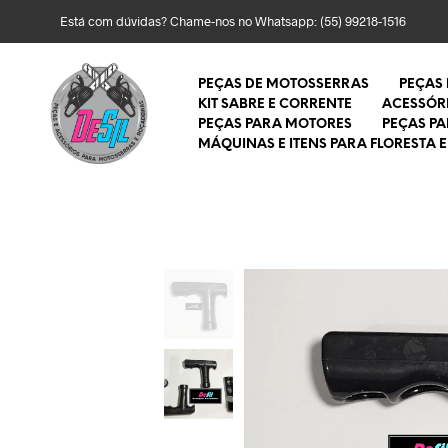
Está com dúvidas? Chame-nos no Whatsapp:
(55) 99218-1516
PEÇAS DE MOTOSSERRAS
PEÇAS
KIT SABRE E CORRENTE
ACESSÓR
PEÇAS PARA MOTORES
PEÇAS P
MÁQUINAS E ITENS PARA FLORESTA E