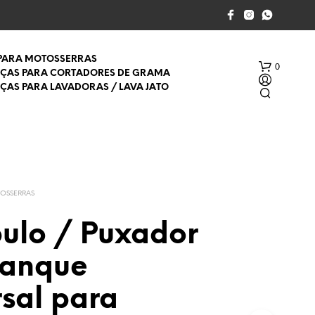
 PARA MOTOSSERRAS
0
EÇAS PARA CORTADORES DE GRAMA
EÇAS PARA LAVADORAS / LAVA JATO
TOSSERRAS
ulo / Puxador
S
E
ranque
M
P
R
sal para
O
D