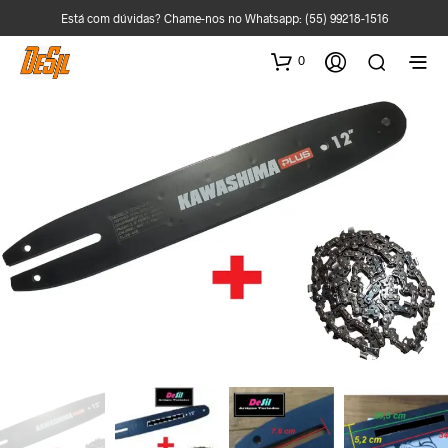
Está com dúvidas? Chame-nos no Whatsapp:
(55) 99218-1516
0