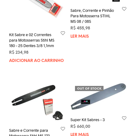
Sabre, Corrente e Pinhão
Para Motosserra STIHL
MS 08 / 08S
R$
455,98
Kit Sabre e 02 Correntes
LER MAIS
para Motosserras Stihl MS
180 – 25 Dentes 3/8 1,1mm
R$
234,98
ADICIONAR AO CARRINHO
OUT OF STOCK
Super Kit Sabres – 3
R$
660,00
Sabre e Corrente para
LER MAIS
Motosserra Stihl MS 170 –