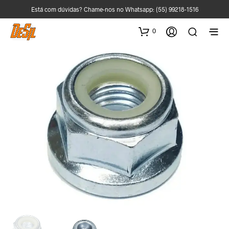
Está com dúvidas? Chame-nos no Whatsapp:
(55) 99218-1516
0