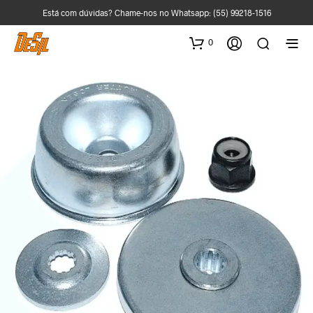
Está com dúvidas? Chame-nos no Whatsapp:
(55) 99218-1516
0