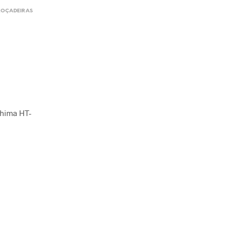
ROÇADEIRAS
shima HT-