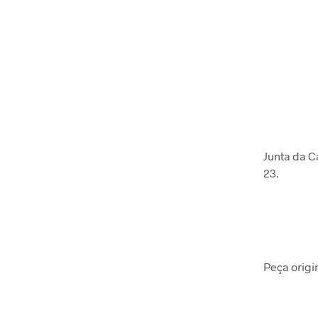
Junta da C
23.
Peça origi