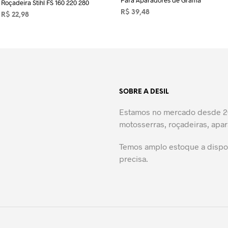
Para Aparadores de Grama
Roçadeira Stihl FS 160 220 280
R$
39,48
R$
22,98
LER MAIS
ADICIONAR AO CARRINHO
SOBRE A DESIL
Estamos no mercado desde 20
motosserras, roçadeiras, apar
Temos amplo estoque a dispos
precisa.