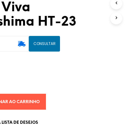
 Viva
U
T
hima HT-23
O
(
S
)
N
CONSULTAR
O
C
A
R
R
I
N
H
O
.
NAR AO CARRINHO
LISTA DE DESEJOS