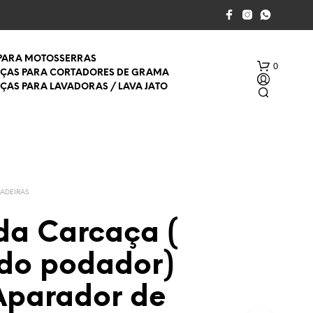
 PARA MOTOSSERRAS
0
EÇAS PARA CORTADORES DE GRAMA
EÇAS PARA LAVADORAS / LAVA JATO
ADEIRAS
 da Carcaça (
S
E
 do podador)
M
P
R
Aparador de
O
D