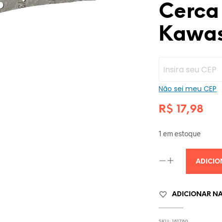
Cerca
Kawas
Não sei meu CEP
R$
17,98
1 em estoque
ADICIO
ADICIONAR NA 
SKU:
181780