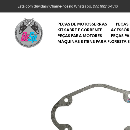
Está com dúvidas? Chame-nos no Whatsapp:
(55) 99218-1516
PEÇAS DE MOTOSSERRAS
PEÇAS
KIT SABRE E CORRENTE
ACESSÓR
PEÇAS PARA MOTORES
PEÇAS P
MÁQUINAS E ITENS PARA FLORESTA E