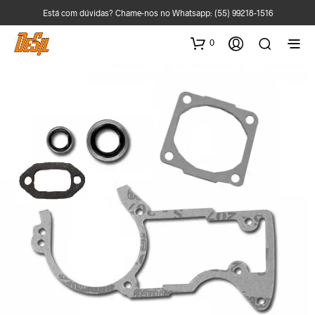
Está com dúvidas? Chame-nos no Whatsapp:
(55) 99218-1516
0