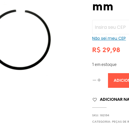
mm
Não sei meu CEP
R$
29,98
1 em estoque
ADICIO
ADICIONAR NA 
SKU:
182154
CATEGORIA:
PEÇAS DE 