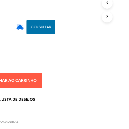
U
T
O
(
CONSULTAR
S
)
N
O
C
A
R
R
I
N
NAR AO CARRINHO
H
O
.
LISTA DE DESEJOS
ROÇADEIRAS