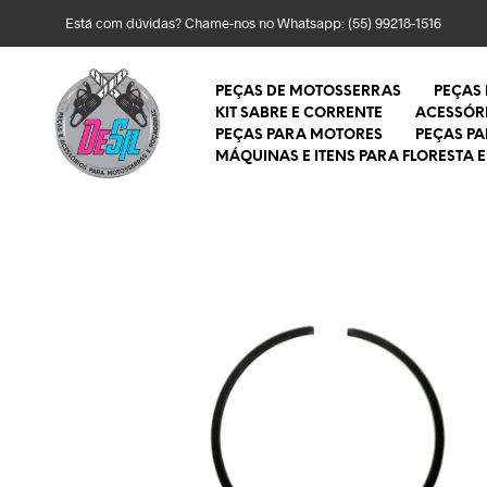
Está com dúvidas? Chame-nos no Whatsapp:
(55) 99218-1516
PEÇAS DE MOTOSSERRAS
PEÇAS
KIT SABRE E CORRENTE
ACESSÓR
PEÇAS PARA MOTORES
PEÇAS P
MÁQUINAS E ITENS PARA FLORESTA E