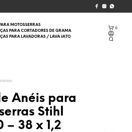
 PARA MOTOSSERRAS
0
EÇAS PARA CORTADORES DE GRAMA
EÇAS PARA LAVADORAS / LAVA JATO
ADEIRAS
de Anéis para
S
E
erras Stihl
M
P
R
 – 38 x 1,2
O
D