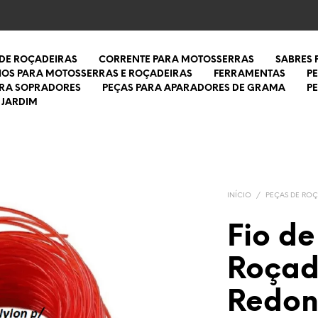
 DE ROÇADEIRAS
CORRENTE PARA MOTOSSERRAS
SABRES
IOS PARA MOTOSSERRAS E ROÇADEIRAS
FERRAMENTAS
P
ARA SOPRADORES
PEÇAS PARA APARADORES DE GRAMA
P
 JARDIM
INÍCIO
/
PEÇAS DE ROÇ
Fio de
Roçad
Redon