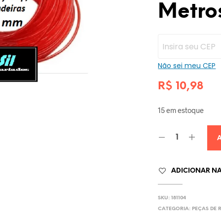
Metro
Não sei meu CEP
R$
10,98
15 em estoque
ADICIONAR NA 
SKU:
181104
CATEGORIA:
PEÇAS DE 