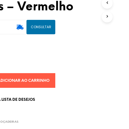
s – Vermelho
U
T
O
(
CONSULTAR
S
)
N
O
C
A
R
R
I
N
ADICIONAR AO CARRINHO
H
O
.
LISTA DE DESEJOS
ROÇADEIRAS