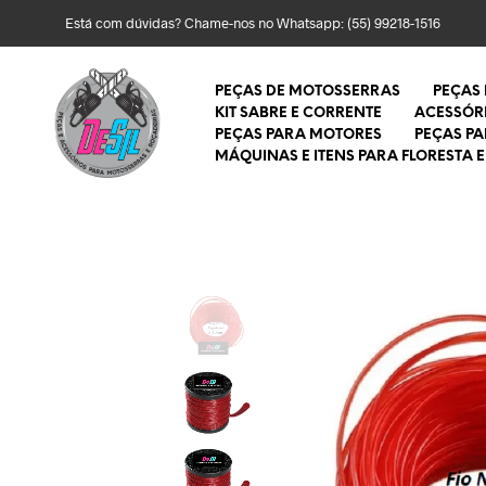
Está com dúvidas? Chame-nos no Whatsapp:
(55) 99218-1516
PEÇAS DE MOTOSSERRAS
PEÇAS
KIT SABRE E CORRENTE
ACESSÓR
PEÇAS PARA MOTORES
PEÇAS P
MÁQUINAS E ITENS PARA FLORESTA E