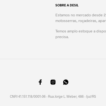
SOBRE A DESIL
Estamos no mercado desde 20
motosserras, roçadeiras, apar
Temos amplo estoque a dispos
precisa.
CNPJ 41.151.118/0001-06 - Rua Jorge L. Weber, 486 - Ijuí/RS