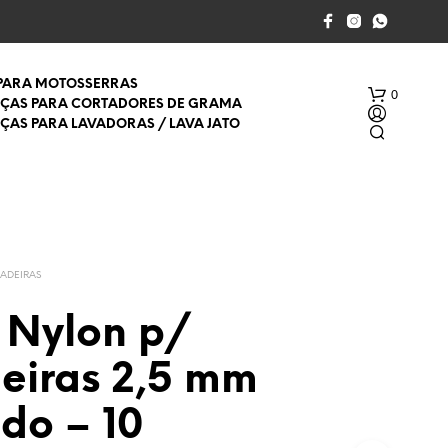
 PARA MOTOSSERRAS
0
EÇAS PARA CORTADORES DE GRAMA
EÇAS PARA LAVADORAS / LAVA JATO
ADEIRAS
 Nylon p/
S
E
eiras 2,5 mm
M
P
R
do – 10
O
D