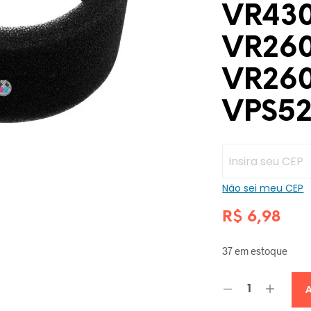
VR430
VR260
VR26
VPS5
Não sei meu CEP
R$
6,98
37 em estoque