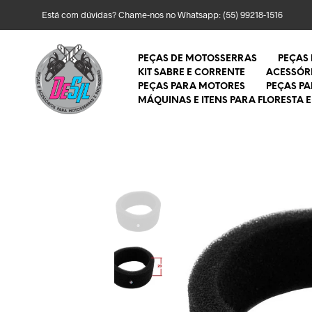
Está com dúvidas? Chame-nos no Whatsapp:
(55) 99218-1516
PEÇAS DE MOTOSSERRAS
PEÇAS
KIT SABRE E CORRENTE
ACESSÓR
PEÇAS PARA MOTORES
PEÇAS P
MÁQUINAS E ITENS PARA FLORESTA E