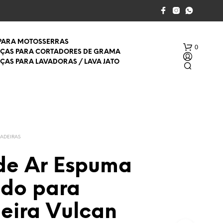
 PARA MOTOSSERRAS
0
EÇAS PARA CORTADORES DE GRAMA
EÇAS PARA LAVADORAS / LAVA JATO
ADEIRAS
 de Ar Espuma
S
E
do para
M
P
R
eira Vulcan
O
D