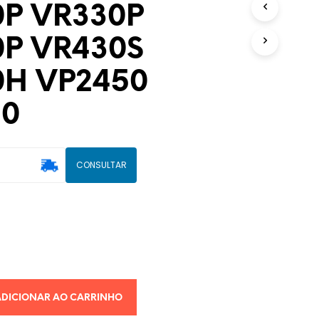
P VR330P
U
T
P VR430S
O
(
S
0H VP2450
)
N
20
O
C
A
R
R
CONSULTAR
I
N
H
O
.
ADICIONAR AO CARRINHO