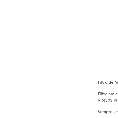
Filtro de 
Filtro em
VR430S V
Sempre ver