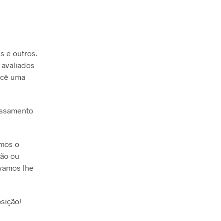
s e outros.
 avaliados
ocê uma
essamento
emos o
ção ou
 vamos lhe
sição!