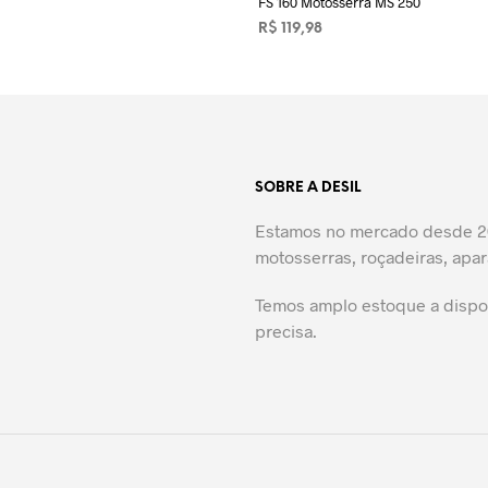
LER MAIS
FS 160 Motosserra MS 250
R$
119,98
ADICIONAR AO CARRINHO
SOBRE A DESIL
Estamos no mercado desde 20
motosserras, roçadeiras, apar
Temos amplo estoque a dispos
precisa.