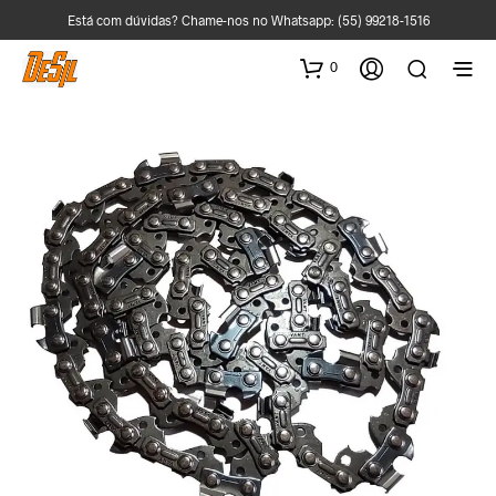
Está com dúvidas? Chame-nos no Whatsapp:
(55) 99218-1516
0