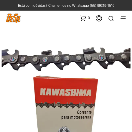
Está com dúvidas? Chame-nos no Whatsapp:
(55) 99218-1516
0