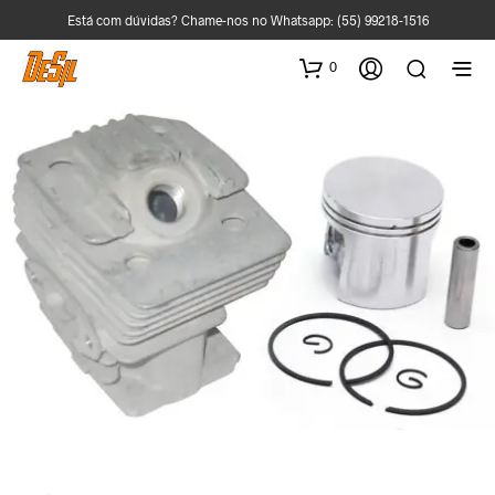
Está com dúvidas? Chame-nos no Whatsapp:
(55) 99218-1516
0