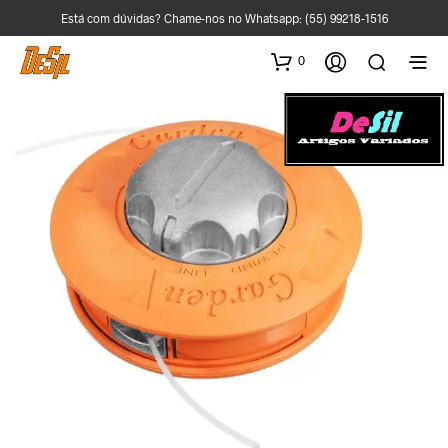
Está com dúvidas? Chame-nos no Whatsapp:
(55) 99218-1516
0