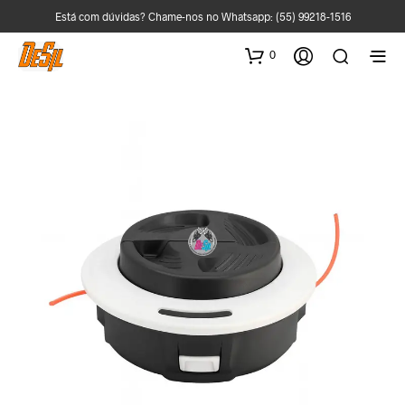
Está com dúvidas? Chame-nos no Whatsapp:
(55) 99218-1516
0