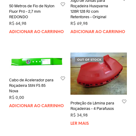
Jogo de Juntas para
Roçadeira Husqvarna
50 Metros de Fio de Nylon
128R 128 RJ com
Fluor Pró – 2,7 mm
Retentores – Original
REDONDO
R$
69,98
R$
64,98
ADICIONAR AO CARRINHO
ADICIONAR AO CARRINHO
OUT OF STOCK
Cabo de Acelerador para
Roçadeira Stihl FS 85
Nova
R$
0,00
Proteção da Lâmina para
ADICIONAR AO CARRINHO
Roçadeiras – 4 Parafusos
R$
34,98
LER MAIS