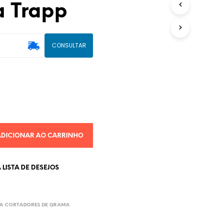
 Trapp
U
T
O
(
CONSULTAR
S
)
N
O
C
A
R
R
I
N
ADICIONAR AO CARRINHO
H
O
.
LISTA DE DESEJOS
RA CORTADORES DE GRAMA