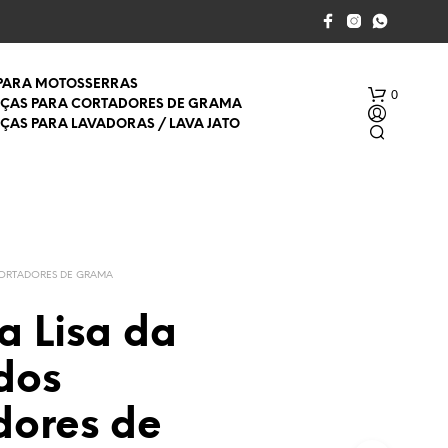
 PARA MOTOSSERRAS
0
EÇAS PARA CORTADORES DE GRAMA
EÇAS PARA LAVADORAS / LAVA JATO
CORTADORES DE GRAMA
a Lisa da
S
E
dos
M
P
R
dores de
O
D