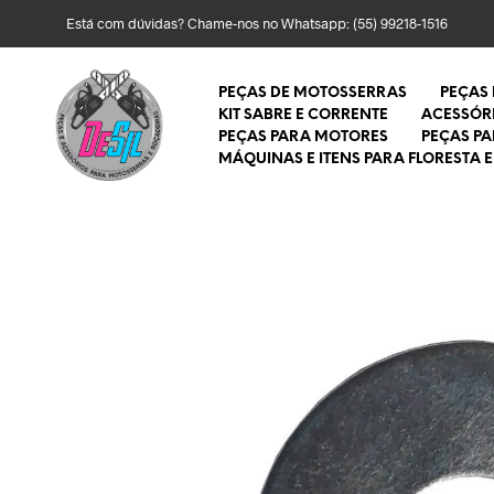
Está com dúvidas? Chame-nos no Whatsapp:
(55) 99218-1516
PEÇAS DE MOTOSSERRAS
PEÇAS
KIT SABRE E CORRENTE
ACESSÓR
PEÇAS PARA MOTORES
PEÇAS P
MÁQUINAS E ITENS PARA FLORESTA E