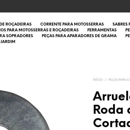
 DE ROÇADEIRAS
CORRENTE PARA MOTOSSERRAS
SABRES
IOS PARA MOTOSSERRAS E ROÇADEIRAS
FERRAMENTAS
P
ARA SOPRADORES
PEÇAS PARA APARADORES DE GRAMA
P
 JARDIM
INÍCIO
/
PEÇAS PARA 
Arruel
Roda 
Corta