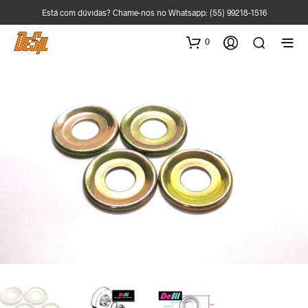
Está com dúvidas? Chame-nos no Whatsapp:
(55) 99218-1516
0