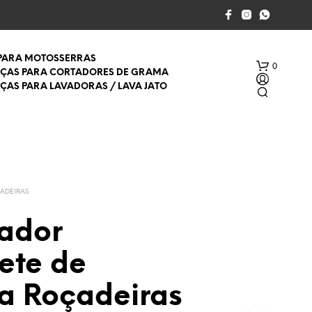
 PARA MOTOSSERRAS
0
EÇAS PARA CORTADORES DE GRAMA
EÇAS PARA LAVADORAS / LAVA JATO
ADEIRAS
tador
S
E
ete de
M
P
R
da Roçadeiras
O
D