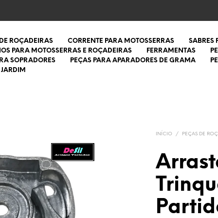
 DE ROÇADEIRAS
CORRENTE PARA MOTOSSERRAS
SABRES
IOS PARA MOTOSSERRAS E ROÇADEIRAS
FERRAMENTAS
P
ARA SOPRADORES
PEÇAS PARA APARADORES DE GRAMA
P
 JARDIM
INÍCIO
/
PEÇAS DE ROÇ
Arras
Trinqu
Parti