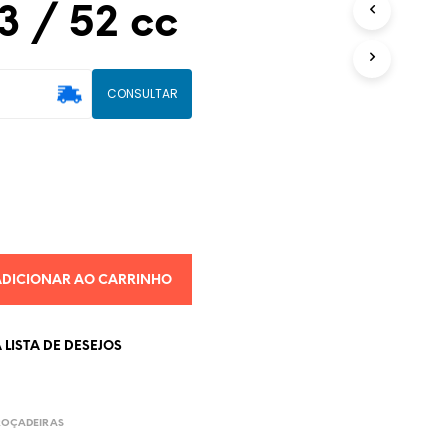
3 / 52 cc
U
T
O
(
CONSULTAR
S
)
N
O
C
A
R
R
I
N
ADICIONAR AO CARRINHO
H
O
.
LISTA DE DESEJOS
ROÇADEIRAS