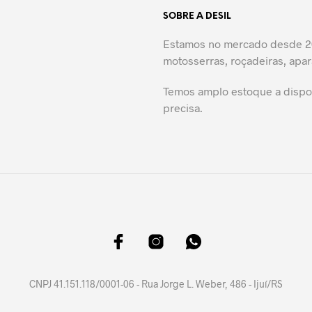
SOBRE A DESIL
Estamos no mercado desde 20
motosserras, roçadeiras, apar
Temos amplo estoque a dispos
precisa.
CNPJ 41.151.118/0001-06 - Rua Jorge L. Weber, 486 - Ijuí/RS