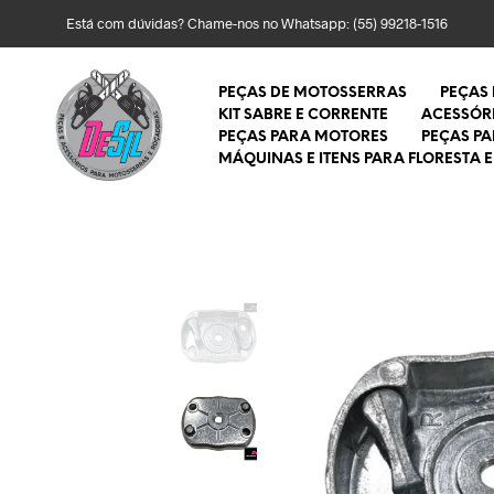
Está com dúvidas? Chame-nos no Whatsapp:
(55) 99218-1516
PEÇAS DE MOTOSSERRAS
PEÇAS
KIT SABRE E CORRENTE
ACESSÓR
PEÇAS PARA MOTORES
PEÇAS P
MÁQUINAS E ITENS PARA FLORESTA E