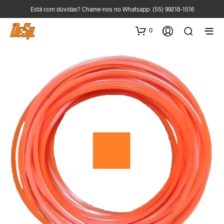
Está com dúvidas? Chame-nos no Whatsapp:
(55) 99218-1516
0