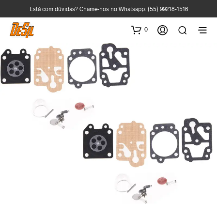
Está com dúvidas? Chame-nos no Whatsapp:
(55) 99218-1516
0