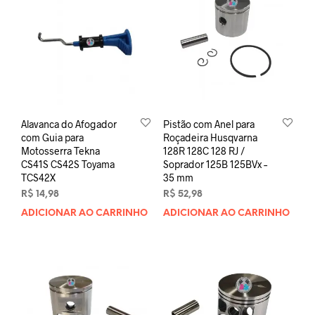
Alavanca do Afogador
Pistão com Anel para
com Guia para
Roçadeira Husqvarna
Motosserra Tekna
128R 128C 128 RJ /
CS41S CS42S Toyama
Soprador 125B 125BVx –
TCS42X
35 mm
R$
14,98
R$
52,98
ADICIONAR AO CARRINHO
ADICIONAR AO CARRINHO