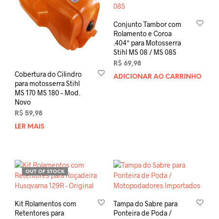
Conjunto Tambor com
Rolamento e Coroa
.404″ para Motosserra
Stihl MS 08 / MS 08S
R$
69,98
Cobertura do Cilindro
ADICIONAR AO CARRINHO
para motosserra Stihl
MS 170 MS 180 – Mod.
Novo
R$
59,98
LER MAIS
OUT OF STOCK
Kit Rolamentos com
Tampa do Sabre para
Retentores para
Ponteira de Poda /