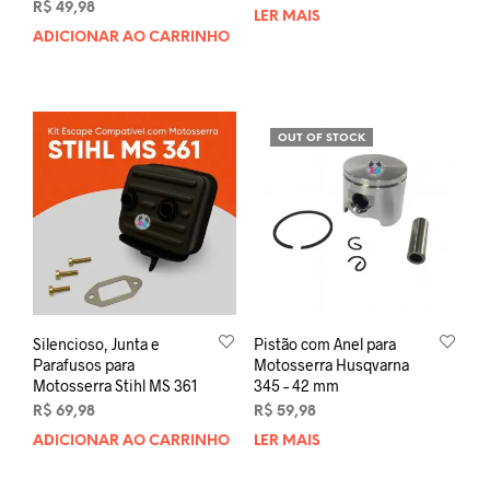
R$
49,98
LER MAIS
ADICIONAR AO CARRINHO
OUT OF STOCK
Silencioso, Junta e
Pistão com Anel para
Parafusos para
Motosserra Husqvarna
Motosserra Stihl MS 361
345 – 42 mm
R$
69,98
R$
59,98
ADICIONAR AO CARRINHO
LER MAIS