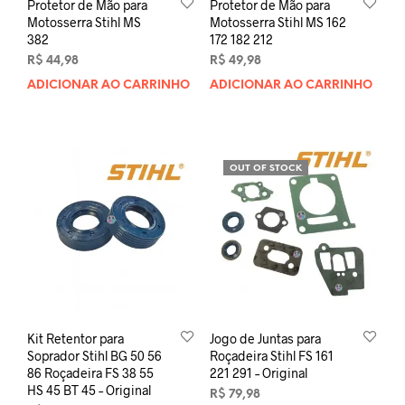
Protetor de Mão para
Protetor de Mão para
Motosserra Stihl MS
Motosserra Stihl MS 162
382
172 182 212
R$
44,98
R$
49,98
ADICIONAR AO CARRINHO
ADICIONAR AO CARRINHO
OUT OF STOCK
Kit Retentor para
Jogo de Juntas para
Soprador Stihl BG 50 56
Roçadeira Stihl FS 161
86 Roçadeira FS 38 55
221 291 – Original
HS 45 BT 45 – Original
R$
79,98